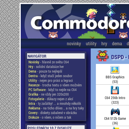
novinky
utility
hry
dema
d
DSPD -
NAVIGÁTOR
Novinky
- hlavně ze světa C64
Hry
- solidní databáze her
Dema
- pouze ta nejlepší
Dentra
- když stačí jeden soubor
BBS Graphics
Utility
- nejen pro práci a legraci
(53)
Recenze
- trocha textu o všem možném
PC Software
- když to nejde na C64
Grafika
- ne vždy jen 320x200
C64 256b Intro
Fotogalerie
- důkazy nejen z akcí
(323)
Intra
- ty začátky! ... a mnohdy několik
Reklama
- na ticho dňies .. a na hry taky
Covery
- diskety zabalené v obrázku
Diskuze
- o všem, o ničem a tak
C64 512b Game
(36)
POSLEDNÍCH 10 Z DISKUZE