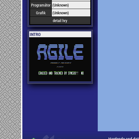
Programátor
(Unknown)
Grafik
(Unknown)
detail hry
INTRO
Hardcode and dat