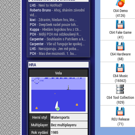
LHS
- Není to HotRod?
Roberto Bruno
- Ahoj, sháním závodní
C64 Demo
vid...
(4126)
kiwi
- Zdravim, hledam hru, kte...
PCH
- DeepSeek našel pouze toh...
Kuppa
- Hledám logickou hru z C6...
C64 Fake Game
PCH
- Mdlý PCH má odzkoušený R...
(41)
Carpenter
- Souhlasím s Patrikem a k...
Carpenter
- Vše už funguje ke spokoj...
LHS
- Nerozporuju. Jen mě poba...
PCH
- Mas dve moznosti. 1. bu...
C64 Hardware
(68)
HRA
Vela
C64 Music
(16562)
C64 Tool Collection
(929)
Herní styl
Watersports
REU Release
(71)
Multiplayer
Bez multiplayeru
Rok vydání
1985