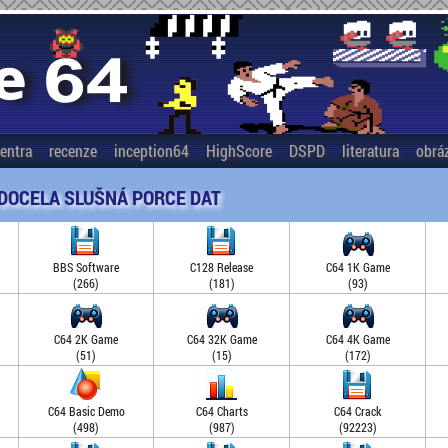
entra
recenze
inception64
HighScore
DSPD
literatura
obrá
 DOCELA SLUŠNÁ PORCE DAT
BBS Software
C128 Release
C64 1K Game
(266)
(181)
(93)
C64 2K Game
C64 32K Game
C64 4K Game
(51)
(15)
(172)
C64 Basic Demo
C64 Charts
C64 Crack
(498)
(987)
(92223)