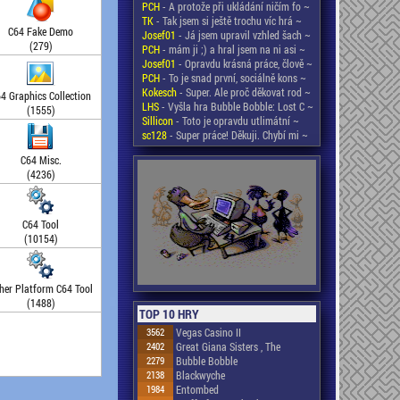
PCH
- A protože při ukládání ničím fo ~
TK
- Tak jsem si ještě trochu víc hrá ~
C64 Fake Demo
Josef01
- Já jsem upravil vzhled šach ~
(279)
PCH
- mám ji ;) a hral jsem na ni asi ~
Josef01
- Opravdu krásná práce, člově ~
PCH
- To je snad první, sociálně kons ~
Kokesch
- Super. Ale proč děkovat rod ~
4 Graphics Collection
LHS
- Vyšla hra Bubble Bobble: Lost C ~
(1555)
Sillicon
- Toto je opravdu utlimátní ~
sc128
- Super práce! Děkuji. Chybí mi ~
C64 Misc.
(4236)
C64 Tool
(10154)
her Platform C64 Tool
(1488)
TOP 10 HRY
3562
Vegas Casino II
2402
Great Giana Sisters , The
2279
Bubble Bobble
2138
Blackwyche
1984
Entombed