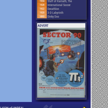
1934
Staff of Karnath, The
1928
International Soccer
1922
Decathlon
1920
3-D Labyrinth
1893
Dinky Doo
ADVERT
ILLICON of UNREAL