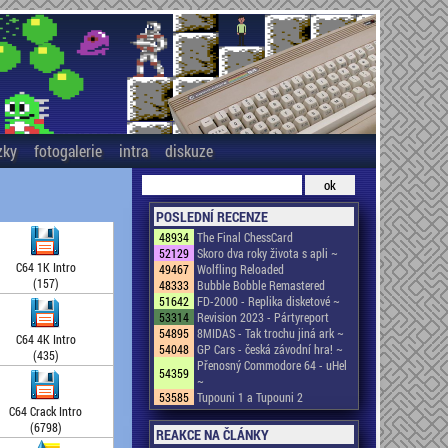
zky
fotogalerie
intra
diskuze
POSLEDNÍ RECENZE
48934
The Final ChessCard
52129
Skoro dva roky života s apli ~
C64 1K Intro
49467
Wolfling Reloaded
(157)
48333
Bubble Bobble Remastered
51642
FD-2000 - Replika disketové ~
53314
Revision 2023 - Pártyreport
54895
8MIDAS - Tak trochu jiná ark ~
C64 4K Intro
54048
GP Cars - česká závodní hra! ~
(435)
Přenosný Commodore 64 - uHel
54359
~
53585
Tupouni 1 a Tupouni 2
C64 Crack Intro
(6798)
REAKCE NA ČLÁNKY