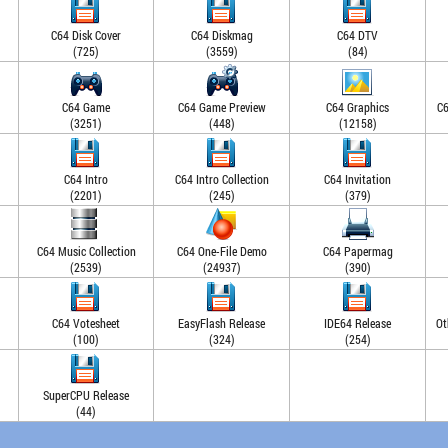
C64 Disk Cover
C64 Diskmag
C64 DTV
(725)
(3559)
(84)
C64 Game
C64 Game Preview
C64 Graphics
C6
(3251)
(448)
(12158)
C64 Intro
C64 Intro Collection
C64 Invitation
(2201)
(245)
(379)
C64 Music Collection
C64 One-File Demo
C64 Papermag
(2539)
(24937)
(390)
C64 Votesheet
EasyFlash Release
IDE64 Release
Ot
(100)
(324)
(254)
SuperCPU Release
(44)