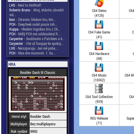
LHS
- Není to HotRod?
Roberto Bruno
- Ahoj, sháním závodní
C64 Demo
C64
vid...
(4126)
kiwi
- Zdravim, hledam hru, kte...
PCH
- DeepSeek našel pouze toh...
Kuppa
- Hledám logickou hru z C6...
C64 Fake Game
C
PCH
- Mdlý PCH má odzkoušený R...
(41)
Carpenter
- Souhlasím s Patrikem a k...
Carpenter
- Vše už funguje ke spokoj...
LHS
- Nerozporuju. Jen mě poba...
PCH
- Mas dve moznosti. 1. bu...
C64 Hardware
(68)
HRA
Boulder Dash III Classic
C64 Music
C64 Mu
(16562)
C64 Tool Collection
C64
(929)
Herní styl
Boulder Dash
REU Release
Supe
(71)
Multiplayer
Bez multiplayeru
Rok vydání
9992