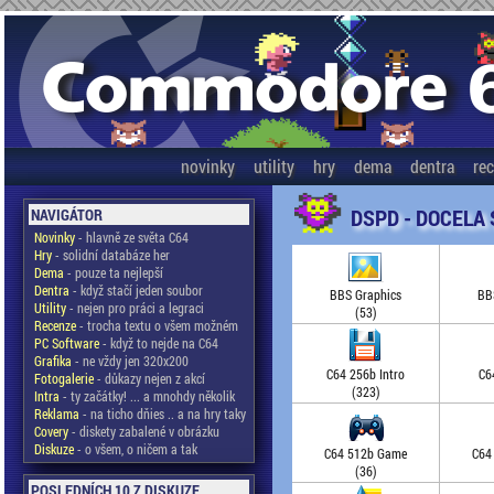
novinky
utility
hry
dema
dentra
re
DSPD - DOCELA
NAVIGÁTOR
Novinky
- hlavně ze světa C64
Hry
- solidní databáze her
Dema
- pouze ta nejlepší
Dentra
- když stačí jeden soubor
BBS Graphics
BB
Utility
- nejen pro práci a legraci
(53)
Recenze
- trocha textu o všem možném
PC Software
- když to nejde na C64
Grafika
- ne vždy jen 320x200
C64 256b Intro
C6
Fotogalerie
- důkazy nejen z akcí
(323)
Intra
- ty začátky! ... a mnohdy několik
Reklama
- na ticho dňies .. a na hry taky
Covery
- diskety zabalené v obrázku
Diskuze
- o všem, o ničem a tak
C64 512b Game
C64
(36)
POSLEDNÍCH 10 Z DISKUZE