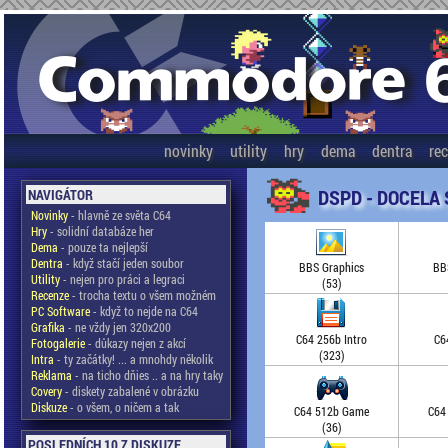
novinky
utility
hry
dema
dentra
re
DSPD - DOCELA
NAVIGÁTOR
Novinky
- hlavně ze světa C64
Hry
- solidní databáze her
Dema
- pouze ta nejlepší
Dentra
- když stačí jeden soubor
BBS Graphics
BB
Utility
- nejen pro práci a legraci
(53)
Recenze
- trocha textu o všem možném
PC Software
- když to nejde na C64
Grafika
- ne vždy jen 320x200
C64 256b Intro
C6
Fotogalerie
- důkazy nejen z akcí
(323)
Intra
- ty začátky! ... a mnohdy několik
Reklama
- na ticho dňies .. a na hry taky
Covery
- diskety zabalené v obrázku
Diskuze
- o všem, o ničem a tak
C64 512b Game
C64
(36)
POSLEDNÍCH 10 Z DISKUZE