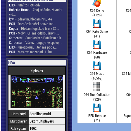
LHS
- Není to HotRod?
Roberto Bruno
- Ahoj, sháním závodní
C64 Demo
C64
vid...
(4126)
kiwi
- Zdravim, hledam hru, kte...
PCH
- DeepSeek našel pouze toh...
Kuppa
- Hledám logickou hru z C6...
C64 Fake Game
C
PCH
- Mdlý PCH má odzkoušený R...
(41)
Carpenter
- Souhlasím s Patrikem a k...
Carpenter
- Vše už funguje ke spokoj...
LHS
- Nerozporuju. Jen mě poba...
PCH
- Mas dve moznosti. 1. bu...
C64 Hardware
(68)
HRA
Xiphoids
C64 Music
C64 Mu
(16562)
C64 Tool Collection
C64
(929)
Herní styl
Scrolling multi
REU Release
Supe
(71)
Multiplayer
Bez multiplayeru
Rok vydání
1992