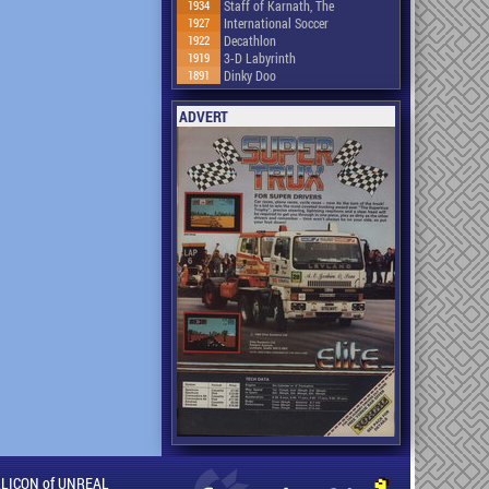
1934
Staff of Karnath, The
1927
International Soccer
1922
Decathlon
1919
3-D Labyrinth
1891
Dinky Doo
ADVERT
ILLICON of UNREAL