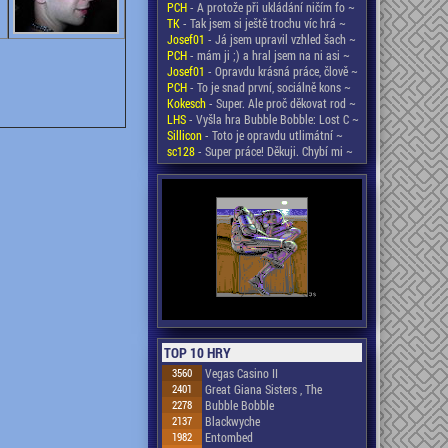
PCH
- A protože při ukládání ničím fo ~
TK
- Tak jsem si ještě trochu víc hrá ~
Josef01
- Já jsem upravil vzhled šach ~
PCH
- mám ji ;) a hral jsem na ni asi ~
Josef01
- Opravdu krásná práce, člově ~
PCH
- To je snad první, sociálně kons ~
Kokesch
- Super. Ale proč děkovat rod ~
LHS
- Vyšla hra Bubble Bobble: Lost C ~
Sillicon
- Toto je opravdu utlimátní ~
sc128
- Super práce! Děkuji. Chybí mi ~
TOP 10 HRY
3560
Vegas Casino II
2401
Great Giana Sisters , The
2278
Bubble Bobble
2137
Blackwyche
1982
Entombed