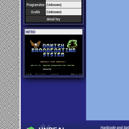
Programátor
(Unknown)
Grafik
(Unknown)
detail hry
INTRO
Hardcode and dat