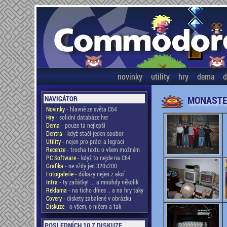
novinky
utility
hry
dema
d
MONASTE
NAVIGÁTOR
Novinky
- hlavně ze světa C64
Hry
- solidní databáze her
Dema
- pouze ta nejlepší
Dentra
- když stačí jeden soubor
Utility
- nejen pro práci a legraci
Recenze
- trocha textu o všem možném
PC Software
- když to nejde na C64
Grafika
- ne vždy jen 320x200
Fotogalerie
- důkazy nejen z akcí
Intra
- ty začátky! ... a mnohdy několik
Reklama
- na ticho dňies .. a na hry taky
Covery
- diskety zabalené v obrázku
Diskuze
- o všem, o ničem a tak
POSLEDNÍCH 10 Z DISKUZE