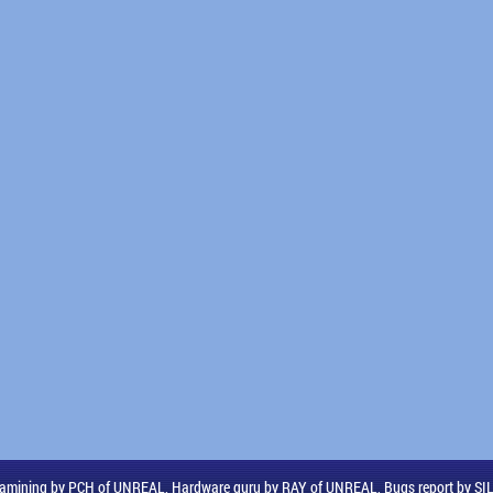
amining by PCH of UNREAL, Hardware guru by RAY of UNREAL, Bugs report by S