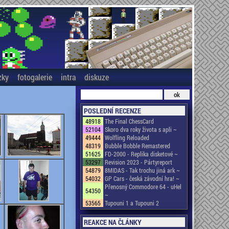
zky
fotogalerie
intra
diskuze
POSLEDNÍ RECENZE
48918
The Final ChessCard
52104
Skoro dva roky života s apli ~
49444
Wolfling Reloaded
48319
Bubble Bobble Remastered
51625
FD-2000 - Replika disketové ~
53297
Revision 2023 - Pártyreport
54879
8MIDAS - Tak trochu jiná ark ~
54032
GP Cars - česká závodní hra! ~
Přenosný Commodore 64 - uHel
54350
~
53565
Tupouni 1 a Tupouni 2
REAKCE NA ČLÁNKY