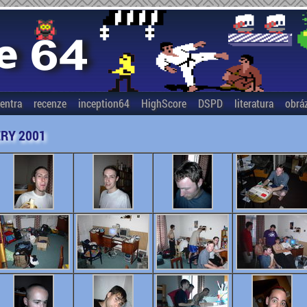
entra
recenze
inception64
HighScore
DSPD
literatura
obrá
RY 2001