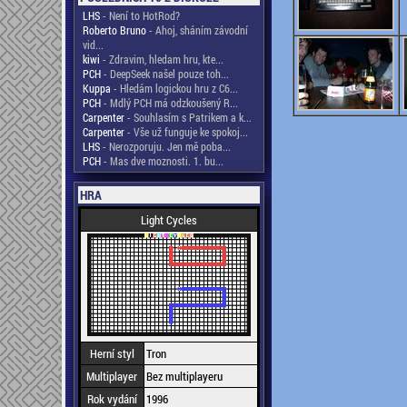
LHS
- Není to HotRod?
Roberto Bruno
- Ahoj, sháním závodní
vid...
kiwi
- Zdravim, hledam hru, kte...
PCH
- DeepSeek našel pouze toh...
Kuppa
- Hledám logickou hru z C6...
PCH
- Mdlý PCH má odzkoušený R...
Carpenter
- Souhlasím s Patrikem a k...
Carpenter
- Vše už funguje ke spokoj...
LHS
- Nerozporuju. Jen mě poba...
PCH
- Mas dve moznosti. 1. bu...
HRA
Light Cycles
Herní styl
Tron
Multiplayer
Bez multiplayeru
Rok vydání
1996