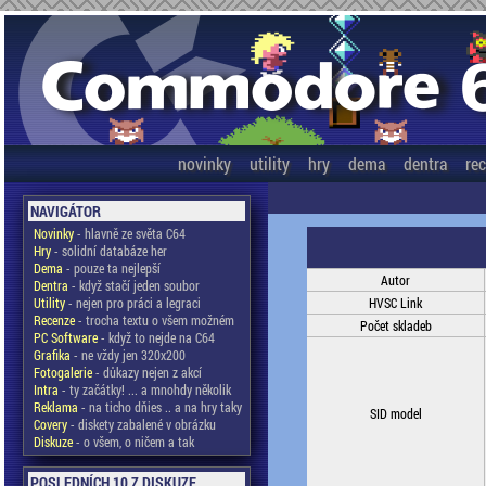
novinky
utility
hry
dema
dentra
re
NAVIGÁTOR
Novinky
- hlavně ze světa C64
Hry
- solidní databáze her
Dema
- pouze ta nejlepší
Autor
Dentra
- když stačí jeden soubor
Utility
- nejen pro práci a legraci
HVSC Link
Recenze
- trocha textu o všem možném
Počet skladeb
PC Software
- když to nejde na C64
Grafika
- ne vždy jen 320x200
Fotogalerie
- důkazy nejen z akcí
Intra
- ty začátky! ... a mnohdy několik
Reklama
- na ticho dňies .. a na hry taky
SID model
Covery
- diskety zabalené v obrázku
Diskuze
- o všem, o ničem a tak
POSLEDNÍCH 10 Z DISKUZE