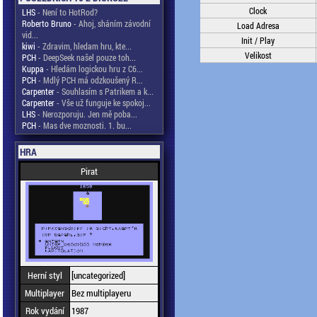
Clock
LHS
- Není to HotRod?
Roberto Bruno
- Ahoj, sháním závodní
Load Adresa
vid...
Init / Play
kiwi
- Zdravim, hledam hru, kte...
Velikost
PCH
- DeepSeek našel pouze toh...
Kuppa
- Hledám logickou hru z C6...
PCH
- Mdlý PCH má odzkoušený R...
Carpenter
- Souhlasím s Patrikem a k...
Carpenter
- Vše už funguje ke spokoj...
LHS
- Nerozporuju. Jen mě poba...
PCH
- Mas dve moznosti. 1. bu...
HRA
Pirat
Herní styl
[uncategorized]
Multiplayer
Bez multiplayeru
Rok vydání
1987