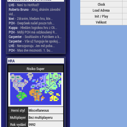
Clock
LHS
- Není to HotRod?
Roberto Bruno
- Ahoj, sháním závodní
Load Adresa
vid...
Init / Play
kiwi
- Zdravim, hledam hru, kte...
Velikost
PCH
- DeepSeek našel pouze toh...
Kuppa
- Hledám logickou hru z C6...
PCH
- Mdlý PCH má odzkoušený R...
Carpenter
- Souhlasím s Patrikem a k...
Carpenter
- Vše už funguje ke spokoj...
LHS
- Nerozporuju. Jen mě poba...
PCH
- Mas dve moznosti. 1. bu...
HRA
Risiko Super
Herní styl
Miscellaneous
Multiplayer
Bez multiplayeru
Rok vydání
9992