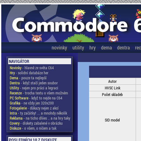
novinky
utility
hry
dema
dentra
re
NAVIGÁTOR
Novinky
- hlavně ze světa C64
Hry
- solidní databáze her
Dema
- pouze ta nejlepší
Autor
Dentra
- když stačí jeden soubor
Utility
- nejen pro práci a legraci
HVSC Link
Recenze
- trocha textu o všem možném
Počet skladeb
PC Software
- když to nejde na C64
Grafika
- ne vždy jen 320x200
Fotogalerie
- důkazy nejen z akcí
Intra
- ty začátky! ... a mnohdy několik
Reklama
- na ticho dňies .. a na hry taky
SID model
Covery
- diskety zabalené v obrázku
Diskuze
- o všem, o ničem a tak
POSLEDNÍCH 10 Z DISKUZE