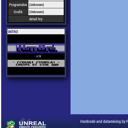
Programátor
(Unknown)
Grafik
(Unknown)
detail hry
INTRO
Hardcode and datamining by 