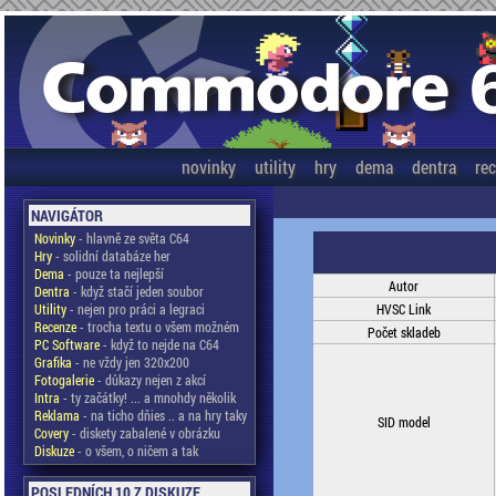
novinky
utility
hry
dema
dentra
re
NAVIGÁTOR
Novinky
- hlavně ze světa C64
Hry
- solidní databáze her
Dema
- pouze ta nejlepší
Autor
Dentra
- když stačí jeden soubor
Utility
- nejen pro práci a legraci
HVSC Link
Recenze
- trocha textu o všem možném
Počet skladeb
PC Software
- když to nejde na C64
Grafika
- ne vždy jen 320x200
Fotogalerie
- důkazy nejen z akcí
Intra
- ty začátky! ... a mnohdy několik
Reklama
- na ticho dňies .. a na hry taky
SID model
Covery
- diskety zabalené v obrázku
Diskuze
- o všem, o ničem a tak
POSLEDNÍCH 10 Z DISKUZE