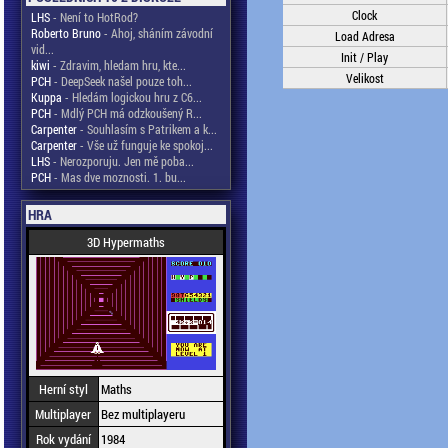
Clock
LHS
- Není to HotRod?
Roberto Bruno
- Ahoj, sháním závodní
Load Adresa
vid...
Init / Play
kiwi
- Zdravim, hledam hru, kte...
Velikost
PCH
- DeepSeek našel pouze toh...
Kuppa
- Hledám logickou hru z C6...
PCH
- Mdlý PCH má odzkoušený R...
Carpenter
- Souhlasím s Patrikem a k...
Carpenter
- Vše už funguje ke spokoj...
LHS
- Nerozporuju. Jen mě poba...
PCH
- Mas dve moznosti. 1. bu...
HRA
3D Hypermaths
Herní styl
Maths
Multiplayer
Bez multiplayeru
Rok vydání
1984