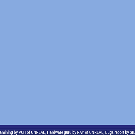
amining by PCH of UNREAL, Hardware guru by RAY of UNREAL, Bugs report by S