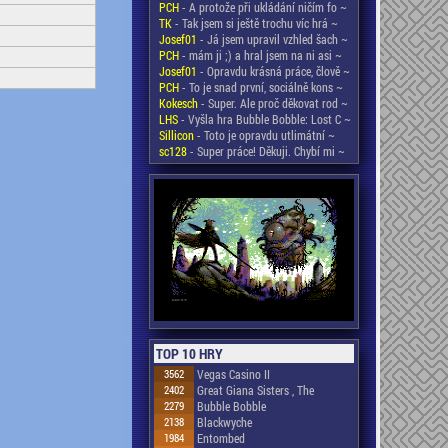
PCH
- A protože při ukládání ničím fo ~
TK
- Tak jsem si ještě trochu víc hrá ~
Josef01
- Já jsem upravil vzhled šach ~
PCH
- mám ji ;) a hral jsem na ni asi ~
Josef01
- Opravdu krásná práce, člově ~
PCH
- To je snad první, sociálně kons ~
Kokesch
- Super. Ale proč děkovat rod ~
LHS
- Vyšla hra Bubble Bobble: Lost C ~
Sillicon
- Toto je opravdu utlimátní ~
sc128
- Super práce! Děkuji. Chybí mi ~
TOP 10 HRY
3562
Vegas Casino II
2402
Great Giana Sisters , The
2279
Bubble Bobble
2138
Blackwyche
1984
Entombed