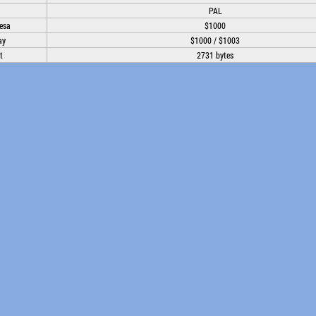
PAL
esa
$1000
ay
$1000 / $1003
t
2731 bytes