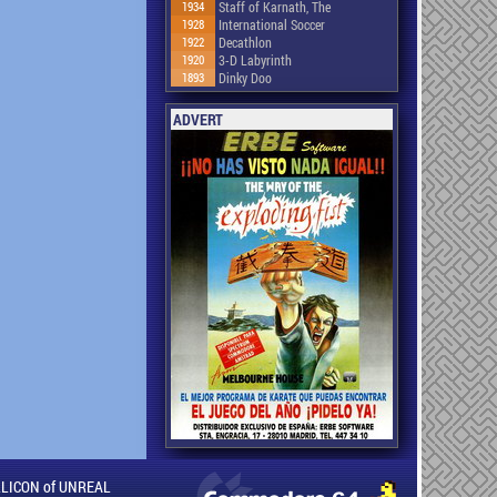
1934
Staff of Karnath, The
1928
International Soccer
1922
Decathlon
1920
3-D Labyrinth
1893
Dinky Doo
ADVERT
ILLICON of UNREAL