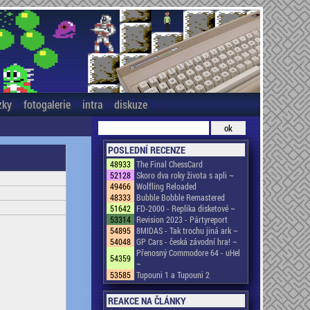
zky
fotogalerie
intra
diskuze
POSLEDNÍ RECENZE
48933
The Final ChessCard
52128
Skoro dva roky života s apli ~
49466
Wolfling Reloaded
48333
Bubble Bobble Remastered
51642
FD-2000 - Replika disketové ~
53314
Revision 2023 - Pártyreport
54895
8MIDAS - Tak trochu jiná ark ~
54048
GP Cars - česká závodní hra! ~
Přenosný Commodore 64 - uHel
54359
~
53585
Tupouni 1 a Tupouni 2
REAKCE NA ČLÁNKY