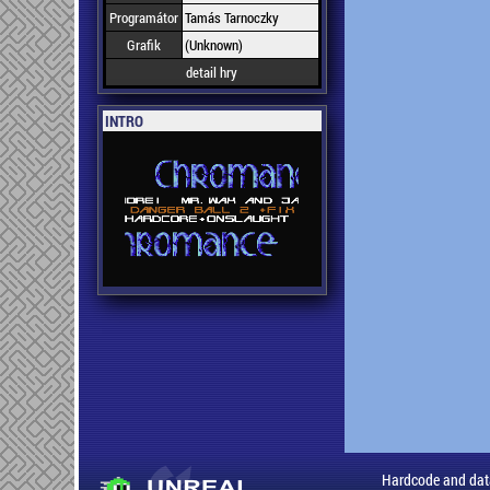
Programátor
Tamás Tarnoczky
Grafik
(Unknown)
detail hry
INTRO
Hardcode and dat