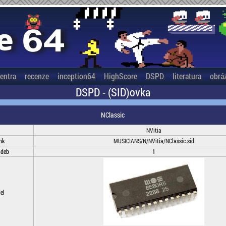
entra
recenze
inception64
HighScore
DSPD
literatura
obrá
DSPD - (SID)ovka
NClassic
NVitia
nk
MUSICIANS/N/NVitia/NClassic.sid
adeb
1
el