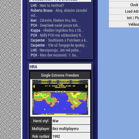
Clock
LHS
- Není to HotRod?
Roberto Bruno
- Ahoj, sháním závodní
Load Adr
vid...
Init / Pl
kiwi
- Zdravim, hledam hru, kte...
Velikos
PCH
- DeepSeek našel pouze toh...
Kuppa
- Hledám logickou hru z C6...
PCH
- Mdlý PCH má odzkoušený R...
Carpenter
- Souhlasím s Patrikem a k...
Carpenter
- Vše už funguje ke spokoj...
LHS
- Nerozporuju. Jen mě poba...
PCH
- Mas dve moznosti. 1. bu...
HRA
Single Extreme Freedom
Herní styl
War
Multiplayer
Bez multiplayeru
Rok vydání
1992