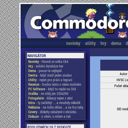
novinky
utility
hry
dema
d
NAVIGÁTOR
Novinky
- hlavně ze světa C64
Hry
- solidní databáze her
Dema
- pouze ta nejlepší
Autor
Dentra
- když stačí jeden soubor
Utility
- nejen pro práci a legraci
HVSC Li
Recenze
- trocha textu o všem možném
Počet skl
PC Software
- když to nejde na C64
Grafika
- ne vždy jen 320x200
Fotogalerie
- důkazy nejen z akcí
Intra
- ty začátky! ... a mnohdy několik
Reklama
- na ticho dňies .. a na hry taky
SID mod
Covery
- diskety zabalené v obrázku
Diskuze
- o všem, o ničem a tak
POSLEDNÍCH 10 Z DISKUZE