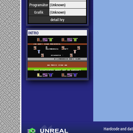
Programátor
(Unknown)
Grafik
(Unknown)
detail hry
INTRO
Hardcode and dat