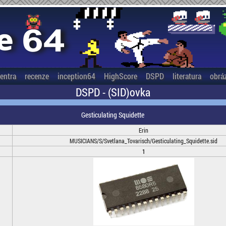
entra
recenze
inception64
HighScore
DSPD
literatura
obrá
DSPD - (SID)ovka
Gesticulating Squidette
Erin
MUSICIANS/S/Svetlana_Tovarisch/Gesticulating_Squidette.sid
1