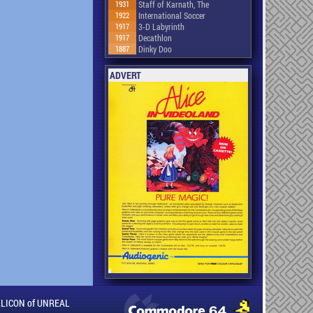
1931
Staff of Karnath, The
1922
International Soccer
1917
3-D Labyrinth
1917
Decathlon
1887
Dinky Doo
ADVERT
ILLICON of UNREAL