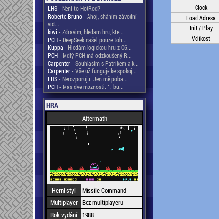
Clock
LHS
- Není to HotRod?
Roberto Bruno
- Ahoj, sháním závodní
Load Adresa
vid...
Init / Play
kiwi
- Zdravim, hledam hru, kte...
Velikost
PCH
- DeepSeek našel pouze toh...
Kuppa
- Hledám logickou hru z C6...
PCH
- Mdlý PCH má odzkoušený R...
Carpenter
- Souhlasím s Patrikem a k...
Carpenter
- Vše už funguje ke spokoj...
LHS
- Nerozporuju. Jen mě poba...
PCH
- Mas dve moznosti. 1. bu...
HRA
Aftermath
Herní styl
Missile Command
Multiplayer
Bez multiplayeru
Rok vydání
1988