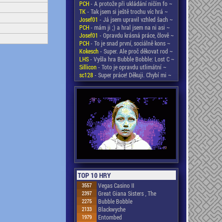
PCH
- A protože při ukládání ničím fo ~
TK
- Tak jsem si ještě trochu víc hrá ~
Josef01
- Já jsem upravil vzhled šach ~
PCH
- mám ji ;) a hral jsem na ni asi ~
Josef01
- Opravdu krásná práce, člově ~
PCH
- To je snad první, sociálně kons ~
Kokesch
- Super. Ale proč děkovat rod ~
LHS
- Vyšla hra Bubble Bobble: Lost C ~
Sillicon
- Toto je opravdu utlimátní ~
sc128
- Super práce! Děkuji. Chybí mi ~
TOP 10 HRY
3557
Vegas Casino II
2397
Great Giana Sisters , The
2275
Bubble Bobble
2133
Blackwyche
1979
Entombed