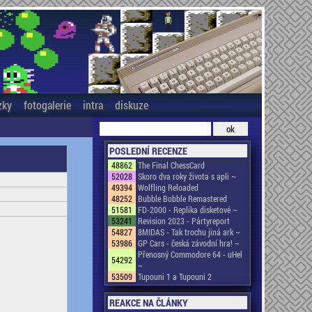
zky
fotogalerie
intra
diskuze
POSLEDNÍ RECENZE
48862
The Final ChessCard
52028
Skoro dva roky života s apli ~
49394
Wolfling Reloaded
48252
Bubble Bobble Remastered
51581
FD-2000 - Replika disketové ~
53241
Revision 2023 - Pártyreport
54827
8MIDAS - Tak trochu jiná ark ~
53986
GP Cars - česká závodní hra! ~
Přenosný Commodore 64 - uHel
54292
~
53509
Tupouni 1 a Tupouni 2
REAKCE NA ČLÁNKY