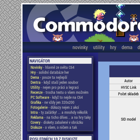
novinky
utility
hry
dema
d
NAVIGÁTOR
Novinky
- hlavně ze světa C64
Hry
- solidní databáze her
Dema
- pouze ta nejlepší
Autor
Dentra
- když stačí jeden soubor
Utility
- nejen pro práci a legraci
HVSC Link
Recenze
- trocha textu o všem možném
Počet skladeb
PC Software
- když to nejde na C64
Grafika
- ne vždy jen 320x200
Fotogalerie
- důkazy nejen z akcí
Intra
- ty začátky! ... a mnohdy několik
Reklama
- na ticho dňies .. a na hry taky
SID model
Covery
- diskety zabalené v obrázku
Diskuze
- o všem, o ničem a tak
POSLEDNÍCH 10 Z DISKUZE