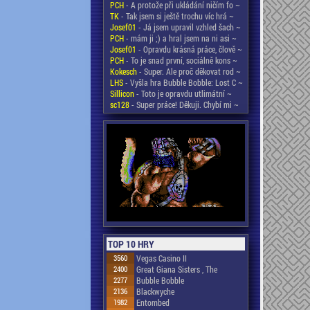
PCH
- A protože při ukládání ničím fo ~
TK
- Tak jsem si ještě trochu víc hrá ~
Josef01
- Já jsem upravil vzhled šach ~
PCH
- mám ji ;) a hral jsem na ni asi ~
Josef01
- Opravdu krásná práce, člově ~
PCH
- To je snad první, sociálně kons ~
Kokesch
- Super. Ale proč děkovat rod ~
LHS
- Vyšla hra Bubble Bobble: Lost C ~
Sillicon
- Toto je opravdu utlimátní ~
sc128
- Super práce! Děkuji. Chybí mi ~
TOP 10 HRY
3560
Vegas Casino II
2400
Great Giana Sisters , The
2277
Bubble Bobble
2136
Blackwyche
1982
Entombed