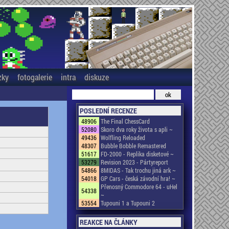
zky
fotogalerie
intra
diskuze
POSLEDNÍ RECENZE
48906
The Final ChessCard
52080
Skoro dva roky života s apli ~
49436
Wolfling Reloaded
48307
Bubble Bobble Remastered
51617
FD-2000 - Replika disketové ~
53279
Revision 2023 - Pártyreport
54866
8MIDAS - Tak trochu jiná ark ~
54018
GP Cars - česká závodní hra! ~
Přenosný Commodore 64 - uHel
54338
~
53554
Tupouni 1 a Tupouni 2
REAKCE NA ČLÁNKY