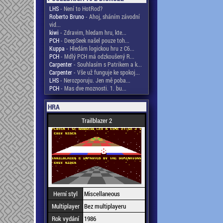
LHS
- Není to HotRod?
Roberto Bruno
- Ahoj, sháním závodní
vid...
kiwi
- Zdravim, hledam hru, kte...
PCH
- DeepSeek našel pouze toh...
Kuppa
- Hledám logickou hru z C6...
PCH
- Mdlý PCH má odzkoušený R...
Carpenter
- Souhlasím s Patrikem a k...
Carpenter
- Vše už funguje ke spokoj...
LHS
- Nerozporuju. Jen mě poba...
PCH
- Mas dve moznosti. 1. bu...
HRA
Trailblazer 2
Herní styl
Miscellaneous
Multiplayer
Bez multiplayeru
Rok vydání
1986