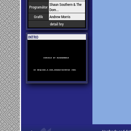
Shaun Southern & The
Programátor
Dom...
Grafik
Andrew Morris
detail hry
INTRO