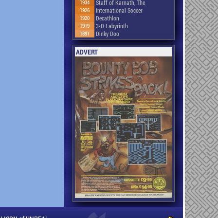
1934
Staff of Karnath, The
1926
International Soccer
1920
Decathlon
1919
3-D Labyrinth
1891
Dinky Doo
ADVERT