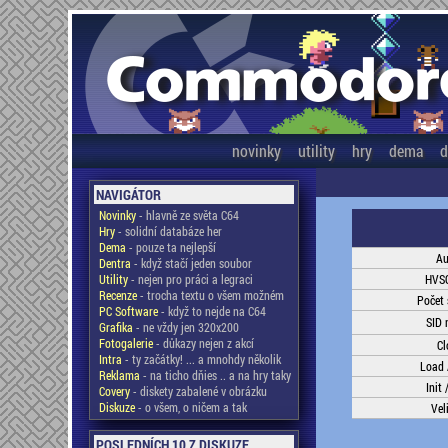
novinky
utility
hry
dema
d
NAVIGÁTOR
Novinky
- hlavně ze světa C64
Hry
- solidní databáze her
Dema
- pouze ta nejlepší
Au
Dentra
- když stačí jeden soubor
Utility
- nejen pro práci a legraci
HVSC
Recenze
- trocha textu o všem možném
Počet 
PC Software
- když to nejde na C64
SID 
Grafika
- ne vždy jen 320x200
Fotogalerie
- důkazy nejen z akcí
Cl
Intra
- ty začátky! ... a mnohdy několik
Load 
Reklama
- na ticho dňies .. a na hry taky
Init 
Covery
- diskety zabalené v obrázku
Diskuze
- o všem, o ničem a tak
Vel
POSLEDNÍCH 10 Z DISKUZE