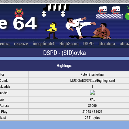
entra
recenze
inception64
HighScore
DSPD
literatura
obrá
DSPD - (SID)ovka
Highlogix
tor
Peter Steinkellner
 Link
MUSICIANS/S/Stax/Highlogix.sid
skladeb
1
model
ock
PAL
Adresa
$1000
/ Play
$1048 / $1021
ikost
2641 bytes