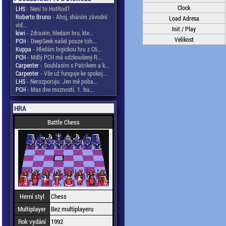
Clock
LHS
- Není to HotRod?
Roberto Bruno
- Ahoj, sháním závodní
Load Adresa
vid...
Init / Play
kiwi
- Zdravim, hledam hru, kte...
Velikost
PCH
- DeepSeek našel pouze toh...
Kuppa
- Hledám logickou hru z C6...
PCH
- Mdlý PCH má odzkoušený R...
Carpenter
- Souhlasím s Patrikem a k...
Carpenter
- Vše už funguje ke spokoj...
LHS
- Nerozporuju. Jen mě poba...
PCH
- Mas dve moznosti. 1. bu...
HRA
Battle Chess
Herní styl
Chess
Multiplayer
Bez multiplayeru
Rok vydání
1992