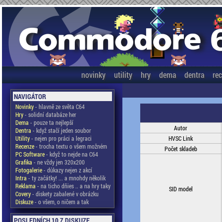
novinky
utility
hry
dema
dentra
re
NAVIGÁTOR
Novinky
- hlavně ze světa C64
Hry
- solidní databáze her
Dema
- pouze ta nejlepší
Autor
Dentra
- když stačí jeden soubor
Utility
- nejen pro práci a legraci
HVSC Link
Recenze
- trocha textu o všem možném
Počet skladeb
PC Software
- když to nejde na C64
Grafika
- ne vždy jen 320x200
Fotogalerie
- důkazy nejen z akcí
Intra
- ty začátky! ... a mnohdy několik
Reklama
- na ticho dňies .. a na hry taky
SID model
Covery
- diskety zabalené v obrázku
Diskuze
- o všem, o ničem a tak
POSLEDNÍCH 10 Z DISKUZE