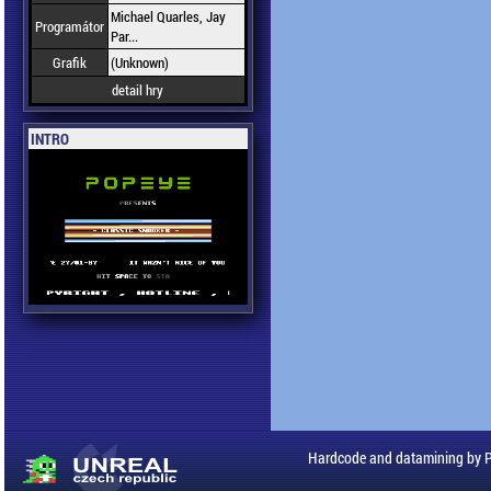
Michael Quarles, Jay
Programátor
Par...
Grafik
(Unknown)
detail hry
INTRO
Hardcode and datamining by 