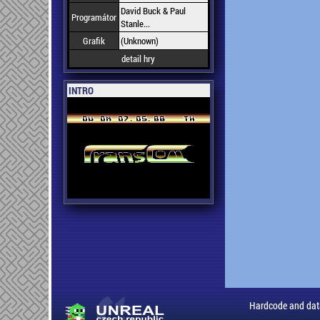
David Buck & Paul
Programátor
Stanle...
Grafik
(Unknown)
detail hry
INTRO
Hardcode and dat