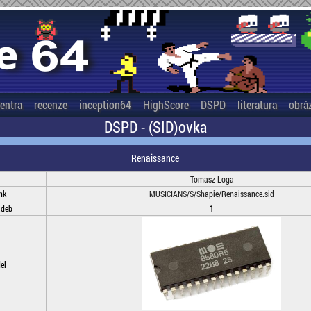
entra
recenze
inception64
HighScore
DSPD
literatura
obrá
DSPD - (SID)ovka
Renaissance
Tomasz Loga
nk
MUSICIANS/S/Shapie/Renaissance.sid
adeb
1
el