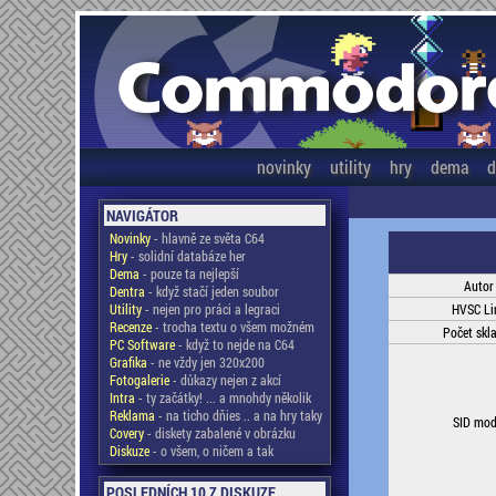
novinky
utility
hry
dema
d
NAVIGÁTOR
Novinky
- hlavně ze světa C64
Hry
- solidní databáze her
Dema
- pouze ta nejlepší
Autor
Dentra
- když stačí jeden soubor
Utility
- nejen pro práci a legraci
HVSC Li
Recenze
- trocha textu o všem možném
Počet skl
PC Software
- když to nejde na C64
Grafika
- ne vždy jen 320x200
Fotogalerie
- důkazy nejen z akcí
Intra
- ty začátky! ... a mnohdy několik
Reklama
- na ticho dňies .. a na hry taky
SID mod
Covery
- diskety zabalené v obrázku
Diskuze
- o všem, o ničem a tak
POSLEDNÍCH 10 Z DISKUZE