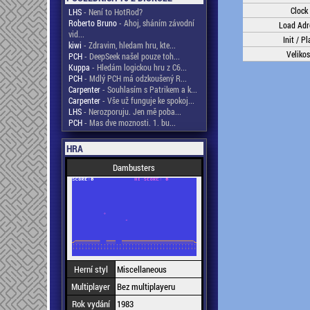
Clock
LHS
- Není to HotRod?
Roberto Bruno
- Ahoj, sháním závodní
Load Adr
vid...
Init / Pl
kiwi
- Zdravim, hledam hru, kte...
Velikos
PCH
- DeepSeek našel pouze toh...
Kuppa
- Hledám logickou hru z C6...
PCH
- Mdlý PCH má odzkoušený R...
Carpenter
- Souhlasím s Patrikem a k...
Carpenter
- Vše už funguje ke spokoj...
LHS
- Nerozporuju. Jen mě poba...
PCH
- Mas dve moznosti. 1. bu...
HRA
Dambusters
Herní styl
Miscellaneous
Multiplayer
Bez multiplayeru
Rok vydání
1983