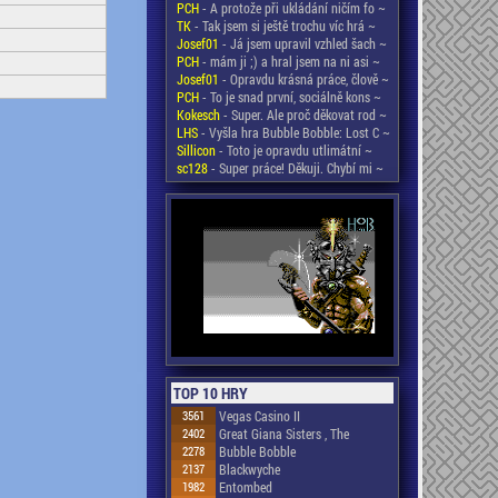
PCH
- A protože při ukládání ničím fo ~
TK
- Tak jsem si ještě trochu víc hrá ~
Josef01
- Já jsem upravil vzhled šach ~
PCH
- mám ji ;) a hral jsem na ni asi ~
Josef01
- Opravdu krásná práce, člově ~
PCH
- To je snad první, sociálně kons ~
Kokesch
- Super. Ale proč děkovat rod ~
LHS
- Vyšla hra Bubble Bobble: Lost C ~
Sillicon
- Toto je opravdu utlimátní ~
sc128
- Super práce! Děkuji. Chybí mi ~
TOP 10 HRY
3561
Vegas Casino II
2402
Great Giana Sisters , The
2278
Bubble Bobble
2137
Blackwyche
1982
Entombed