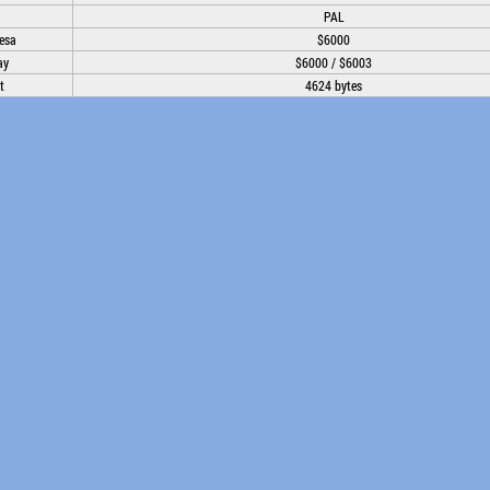
PAL
esa
$6000
ay
$6000 / $6003
t
4624 bytes