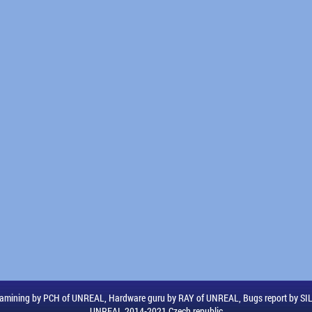
amining by PCH of UNREAL, Hardware guru by RAY of UNREAL, Bugs report by S
UNREAL 2014-2021 Czech republic