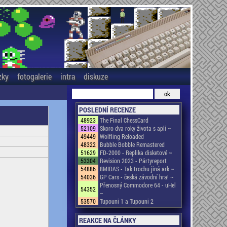
zky
fotogalerie
intra
diskuze
POSLEDNÍ RECENZE
48923
The Final ChessCard
52109
Skoro dva roky života s apli ~
49449
Wolfling Reloaded
48322
Bubble Bobble Remastered
51629
FD-2000 - Replika disketové ~
53304
Revision 2023 - Pártyreport
54886
8MIDAS - Tak trochu jiná ark ~
54036
GP Cars - česká závodní hra! ~
Přenosný Commodore 64 - uHel
54352
~
53570
Tupouni 1 a Tupouni 2
REAKCE NA ČLÁNKY