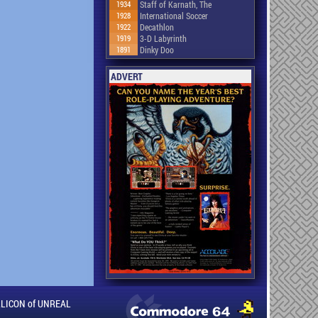
1934
Staff of Karnath, The
1928
International Soccer
1922
Decathlon
1919
3-D Labyrinth
1891
Dinky Doo
ADVERT
ILLICON of UNREAL