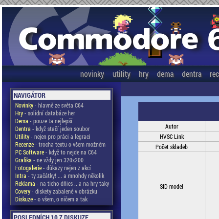
novinky
utility
hry
dema
dentra
re
NAVIGÁTOR
Novinky
- hlavně ze světa C64
Hry
- solidní databáze her
Dema
- pouze ta nejlepší
Autor
Dentra
- když stačí jeden soubor
Utility
- nejen pro práci a legraci
HVSC Link
Recenze
- trocha textu o všem možném
Počet skladeb
PC Software
- když to nejde na C64
Grafika
- ne vždy jen 320x200
Fotogalerie
- důkazy nejen z akcí
Intra
- ty začátky! ... a mnohdy několik
Reklama
- na ticho dňies .. a na hry taky
SID model
Covery
- diskety zabalené v obrázku
Diskuze
- o všem, o ničem a tak
POSLEDNÍCH 10 Z DISKUZE