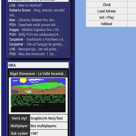
Clock
LHS
- Není to HotRod?
Roberto Bruno
- Ahoj, sháním závodní
Load Adresa
vid...
Init / Play
kiwi
- Zdravim, hledam hru, kte...
Velikost
PCH
- DeepSeek našel pouze toh...
Kuppa
- Hledám logickou hru z C6...
PCH
- Mdlý PCH má odzkoušený R...
Carpenter
- Souhlasím s Patrikem a k...
Carpenter
- Vše už funguje ke spokoj...
LHS
- Nerozporuju. Jen mě poba...
PCH
- Mas dve moznosti. 1. bu...
HRA
Nigel Stevenson - La Valle Incantat...
Herní styl
Graphic(Hi-Res)/Text
Multiplayer
Bez multiplayeru
Rok vydání
1987