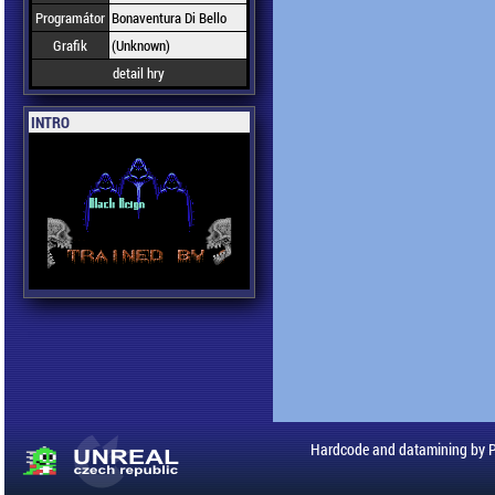
Programátor
Bonaventura Di Bello
Grafik
(Unknown)
detail hry
INTRO
Hardcode and datamining by 