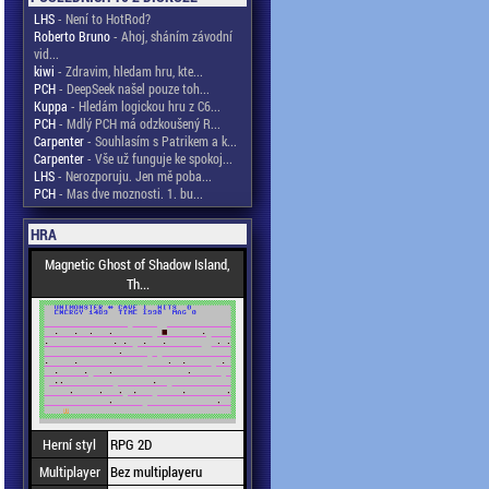
LHS
- Není to HotRod?
Roberto Bruno
- Ahoj, sháním závodní
vid...
kiwi
- Zdravim, hledam hru, kte...
PCH
- DeepSeek našel pouze toh...
Kuppa
- Hledám logickou hru z C6...
PCH
- Mdlý PCH má odzkoušený R...
Carpenter
- Souhlasím s Patrikem a k...
Carpenter
- Vše už funguje ke spokoj...
LHS
- Nerozporuju. Jen mě poba...
PCH
- Mas dve moznosti. 1. bu...
HRA
Magnetic Ghost of Shadow Island,
Th...
Herní styl
RPG 2D
Multiplayer
Bez multiplayeru