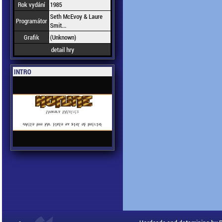
Rok vydání
1985
Seth McEvoy & Laure
Programátor
Smit...
Grafik
(Unknown)
detail hry
INTRO