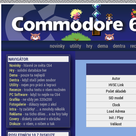
novinky
utility
hry
dema
dentra
re
NAVIGÁTOR
Novinky
- hlavně ze světa C64
Hry
- solidní databáze her
Dema
- pouze ta nejlepší
Autor
Dentra
- když stačí jeden soubor
Utility
- nejen pro práci a legraci
HVSC Link
Recenze
- trocha textu o všem možném
Počet skladeb
PC Software
- když to nejde na C64
SID model
Grafika
- ne vždy jen 320x200
Fotogalerie
- důkazy nejen z akcí
Clock
Intra
- ty začátky! ... a mnohdy několik
Load Adresa
Reklama
- na ticho dňies .. a na hry taky
Init / Play
Covery
- diskety zabalené v obrázku
Diskuze
- o všem, o ničem a tak
Velikost
POSLEDNÍCH 10 Z DISKUZE