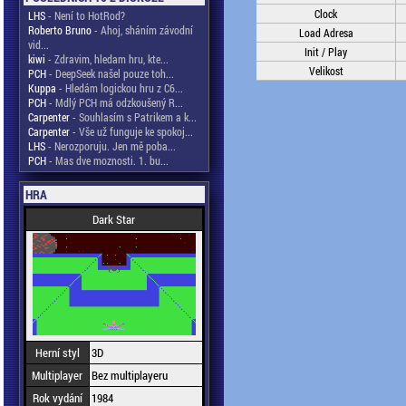
Clock
LHS
- Není to HotRod?
Roberto Bruno
- Ahoj, sháním závodní
Load Adresa
vid...
Init / Play
kiwi
- Zdravim, hledam hru, kte...
Velikost
PCH
- DeepSeek našel pouze toh...
Kuppa
- Hledám logickou hru z C6...
PCH
- Mdlý PCH má odzkoušený R...
Carpenter
- Souhlasím s Patrikem a k...
Carpenter
- Vše už funguje ke spokoj...
LHS
- Nerozporuju. Jen mě poba...
PCH
- Mas dve moznosti. 1. bu...
HRA
Dark Star
Herní styl
3D
Multiplayer
Bez multiplayeru
Rok vydání
1984