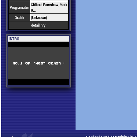
Clifford Ramshaw, Mark
Programátor
R...
Grafik
(Unknown)
detail hry
INTRO