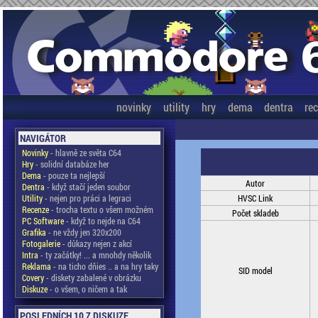
novinky
utility
hry
dema
dentra
re
NAVIGÁTOR
Novinky
- hlavně ze světa C64
Hry
- solidní databáze her
Dema
- pouze ta nejlepší
Autor
Dentra
- když stačí jeden soubor
Utility
- nejen pro práci a legraci
HVSC Link
Recenze
- trocha textu o všem možném
Počet skladeb
PC Software
- když to nejde na C64
Grafika
- ne vždy jen 320x200
Fotogalerie
- důkazy nejen z akcí
Intra
- ty začátky! ... a mnohdy několik
Reklama
- na ticho dňies .. a na hry taky
SID model
Covery
- diskety zabalené v obrázku
Diskuze
- o všem, o ničem a tak
POSLEDNÍCH 10 Z DISKUZE