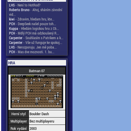
LHS
- Není to HotRod?
Roberto Bruno
- Ahoj, sháním závodní
vid...
kiwi
- Zdravim, hledam hru, kte...
PCH
- DeepSeek našel pouze toh...
Kuppa
- Hledám logickou hru z C6...
PCH
- Mdlý PCH má odzkoušený R...
Carpenter
- Souhlasím s Patrikem a k...
Carpenter
- Vše už funguje ke spokoj...
LHS
- Nerozporuju. Jen mě poba...
PCH
- Mas dve moznosti. 1. bu...
HRA
Batman 07
Herní styl
Boulder Dash
Multiplayer
Bez multiplayeru
Rok vydání
2003