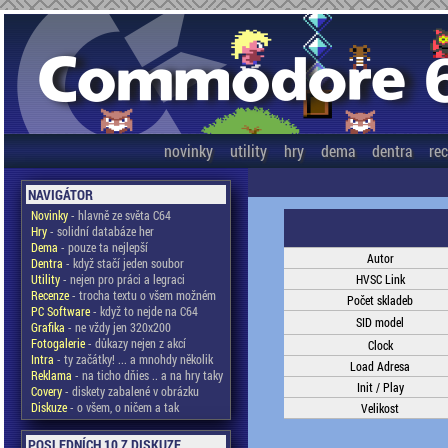
novinky
utility
hry
dema
dentra
re
NAVIGÁTOR
Novinky
- hlavně ze světa C64
Hry
- solidní databáze her
Dema
- pouze ta nejlepší
Autor
Dentra
- když stačí jeden soubor
Utility
- nejen pro práci a legraci
HVSC Link
Recenze
- trocha textu o všem možném
Počet skladeb
PC Software
- když to nejde na C64
SID model
Grafika
- ne vždy jen 320x200
Fotogalerie
- důkazy nejen z akcí
Clock
Intra
- ty začátky! ... a mnohdy několik
Load Adresa
Reklama
- na ticho dňies .. a na hry taky
Init / Play
Covery
- diskety zabalené v obrázku
Diskuze
- o všem, o ničem a tak
Velikost
POSLEDNÍCH 10 Z DISKUZE