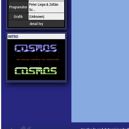
Peter Liepa & Zoltán
Programátor
Sc...
Grafik
(Unknown)
detail hry
INTRO