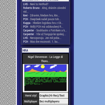
LHS
- Není to HotRod?
Roberto Bruno
- Ahoj, sháním závodní
vid...
kiwi
- Zdravim, hledam hru, kte...
PCH
- DeepSeek našel pouze toh...
Kuppa
- Hledám logickou hru z C6...
PCH
- Mdlý PCH má odzkoušený R...
Carpenter
- Souhlasím s Patrikem a k...
Carpenter
- Vše už funguje ke spokoj...
LHS
- Nerozporuju. Jen mě poba...
PCH
- Mas dve moznosti. 1. bu...
HRA
Nigel Stevenson - La Legge di
Thoru...
Herní styl
Graphic(Hi-Res)/Text
Multiplayer
Bez multiplayeru