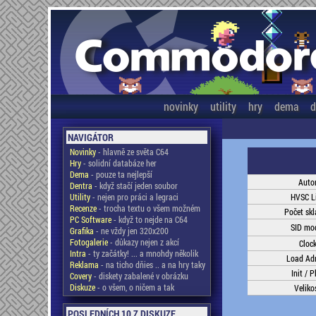
novinky
utility
hry
dema
d
NAVIGÁTOR
Novinky
- hlavně ze světa C64
Hry
- solidní databáze her
Dema
- pouze ta nejlepší
Auto
Dentra
- když stačí jeden soubor
Utility
- nejen pro práci a legraci
HVSC L
Recenze
- trocha textu o všem možném
Počet sk
PC Software
- když to nejde na C64
SID mo
Grafika
- ne vždy jen 320x200
Fotogalerie
- důkazy nejen z akcí
Cloc
Intra
- ty začátky! ... a mnohdy několik
Load Ad
Reklama
- na ticho dňies .. a na hry taky
Init / P
Covery
- diskety zabalené v obrázku
Diskuze
- o všem, o ničem a tak
Veliko
POSLEDNÍCH 10 Z DISKUZE