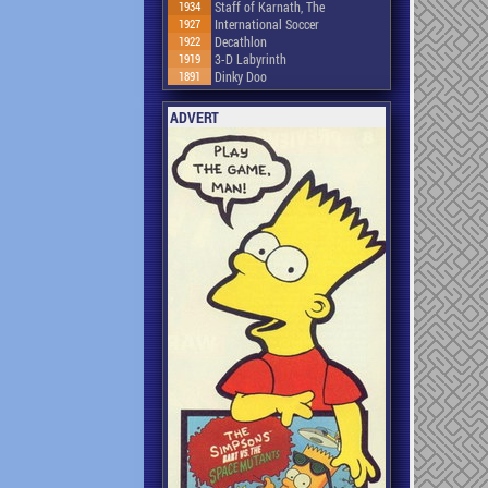
1934
Staff of Karnath, The
1927
International Soccer
1922
Decathlon
1919
3-D Labyrinth
1891
Dinky Doo
ADVERT