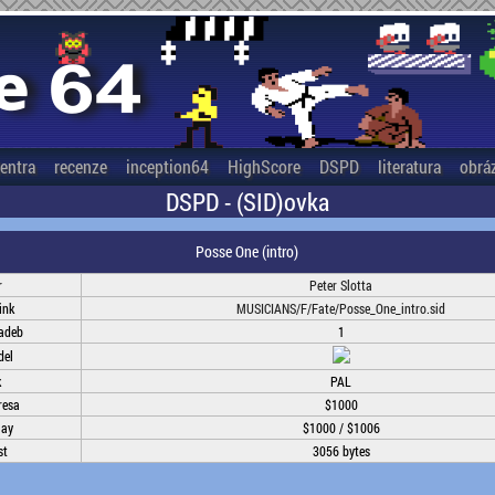
entra
recenze
inception64
HighScore
DSPD
literatura
obrá
DSPD - (SID)ovka
Posse One (intro)
r
Peter Slotta
ink
MUSICIANS/F/Fate/Posse_One_intro.sid
ladeb
1
del
k
PAL
resa
$1000
lay
$1000 / $1006
st
3056 bytes