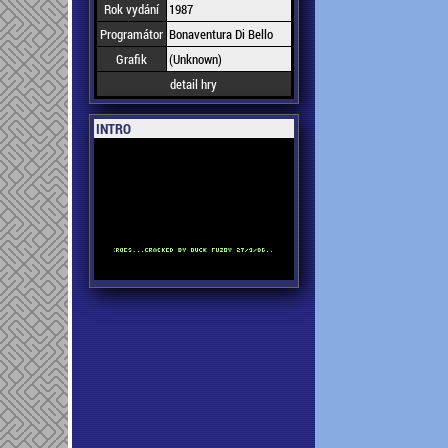
Rok vydání
1987
Programátor
Bonaventura Di Bello
Grafik
(Unknown)
detail hry
INTRO