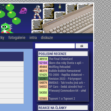
zky
fotogalerie
intra
diskuze
POSLEDNÍ RECENZE
48918
The Final ChessCard
52104
Skoro dva roky života s apli ~
49444
Wolfling Reloaded
48319
Bubble Bobble Remastered
51625
FD-2000 - Replika disketové ~
53297
Revision 2023 - Pártyreport
54879
8MIDAS - Tak trochu jiná ark ~
54032
GP Cars - česká závodní hra! ~
Přenosný Commodore 64 - uHel
54350
~
53565
Tupouni 1 a Tupouni 2
REAKCE NA ČLÁNKY