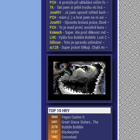
PCH
- A protože při ukládání ničím fo ~
TK
- Tak jsem si ještě trochu víc hrá ~
Josef01
- Já jsem upravil vzhled šach ~
PCH
- mám ji ;) a hral jsem na ni asi ~
Josef01
- Opravdu krásná práce, člově ~
PCH
- To je snad první, sociálně kons ~
Kokesch
- Super. Ale proč děkovat rod ~
LHS
- Vyšla hra Bubble Bobble: Lost C ~
Sillicon
- Toto je opravdu utlimátní ~
sc128
- Super práce! Děkuji. Chybí mi ~
TOP 10 HRY
3560
Vegas Casino II
2401
Great Giana Sisters , The
2278
Bubble Bobble
2137
Blackwyche
1982
Entombed